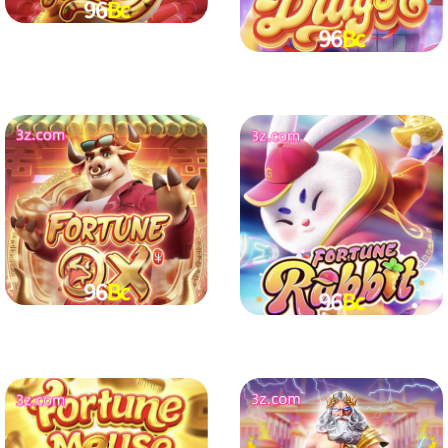
Fortune Tiger
Fortune Dragon
Fortune OX
Fortune Rabbit