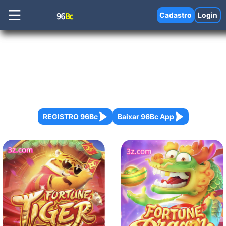
Cadastro
Login
96Bc : Experiência Completa
Com Slots, Jogos Crash E Ao
Vivo
REGISTRO 96Bc
Baixar 96Bc App